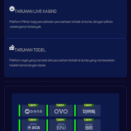
TARUHAN LIVE KASINO
Platform Pilihan bagi perusahaan-perusahaan terbaik di dunia, dengan pilihan
variasi game terbanyak
TARUHAN TOGEL
Platform togel yang menarik dari perusahan terbaik di dunia yang menawarkan
hadiah kemenangan besar