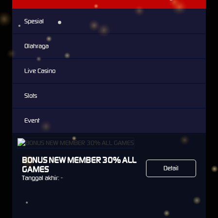
Spesial
Olahraga
Live Casino
Slots
Event
BONUS NEW MEMBER 30% ALL
GAMES
Detail
Tanggal akhir:
-