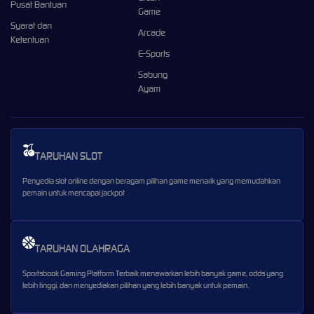
Pusat Bantuan
Game
Syarat dan
Arcade
Ketentuan
E-Sports
Sabung
Ayam
TARUHAN SLOT
Penyedia slot online dengan beragam pilihan game menarik yang memudahkan
pemain untuk mencapai jackpot
TARUHAN OLAHRAGA
Sportsbook Gaming Platform Terbaik menawarkan lebih banyak game, odds yang
lebih tinggi, dan menyediakan pilihan yang lebih banyak untuk pemain.