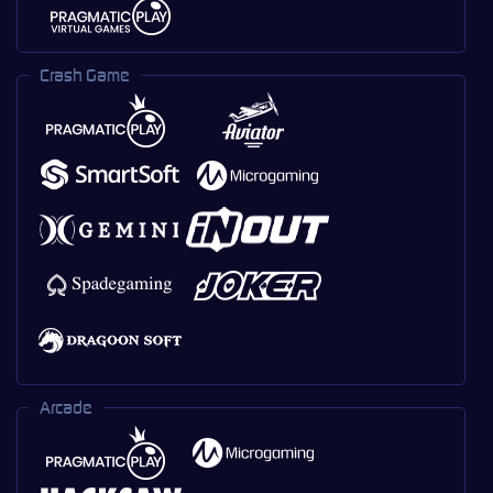
Crash Game
Arcade