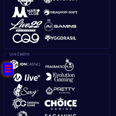
Live Casino
Tap Me!