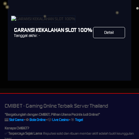
GARANSI KEKALAHAN SLOT 100%
Detail
Tanggal akhir:
-
CMIBET - Gaming Online Terbaik Server Thailand
"Bergabunglah dengan CMIBET, Pilihan Utama Pecinta Judi Online!"
🎰
Slot Game
• ⚽
Bola Online
• 🎲
Live Casino
• 🎯
Togel
Kenapa CMIBET?
✅
Terpercaya Sejak Lama
: Reputasi solid dan ribuan member aktif adalah bukti keunggulan
kami.