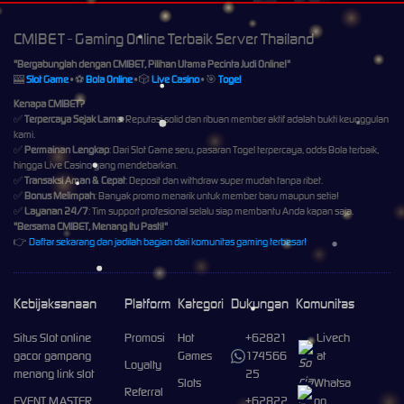
CMIBET - Gaming Online Terbaik Server Thailand
"Bergabunglah dengan CMIBET, Pilihan Utama Pecinta Judi Online!"
🎰
Slot Game
• ⚽
Bola Online
• 🎲
Live Casino
• 🎯
Togel
Kenapa CMIBET?
✅
Terpercaya Sejak Lama
: Reputasi solid dan ribuan member aktif adalah bukti keunggulan
kami.
✅
Permainan Lengkap
: Dari Slot Game seru, pasaran Togel terpercaya, odds Bola terbaik,
hingga Live Casino yang mendebarkan.
✅
Transaksi Aman & Cepat
: Deposit dan withdraw super mudah tanpa ribet.
✅
Bonus Melimpah
: Banyak promo menarik untuk member baru maupun setia!
✅
Layanan 24/7
: Tim support profesional selalu siap membantu Anda kapan saja.
"Bersama CMIBET, Menang Itu Pasti!"
👉
Daftar sekarang dan jadilah bagian dari komunitas gaming terbesar!
Kebijaksanaan
Platform
Kategori
Dukungan
Komunitas
Situs Slot online
Promosi
Hot
+62821
Livech
gacor gampang
Games
174566
at
Loyalty
menang link slot
25
Slots
Whatsa
Referral
EVENT MASTER
+62822
pp