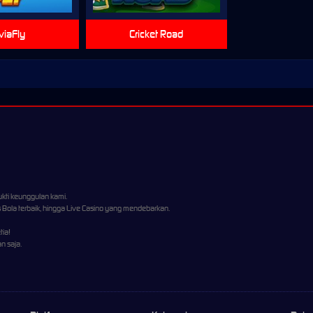
viaFly
Cricket Road
ukti keunggulan kami.
ds Bola terbaik, hingga Live Casino yang mendebarkan.
ia!
n saja.