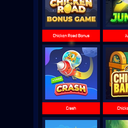
Chicken Road Bonus
J
Crash
Chick