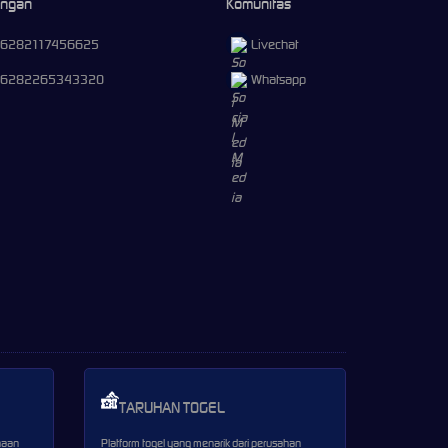
ngan
Komunitas
+6282117456625
Livechat
+6282265343320
Whatsapp
TARUHAN TOGEL
haan
Platform togel yang menarik dari perusahan