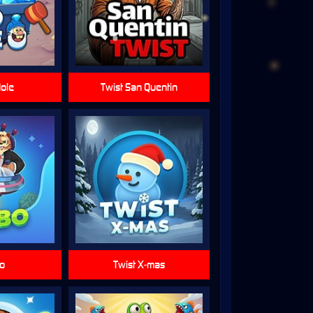
ole
Twist San Quentin
o
Twist X-mas