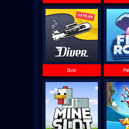
Diver
Fi