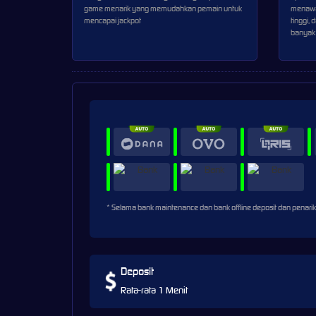
game menarik yang memudahkan pemain untuk
menawar
mencapai jackpot
tinggi,
banyak 
* Selama bank maintenance dan bank offline deposit dan penarik
Deposit
Rata-rata 1 Menit