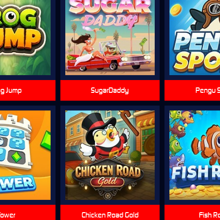
og Jump
SugarDaddy
Pengu S
Tower
Chicken Road Gold
Fish R