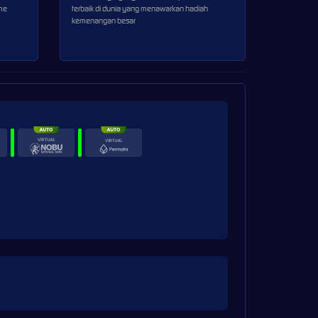
ame
terbaik di dunia yang menawarkan hadiah
kemenangan besar