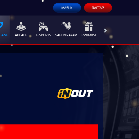
MASUK
DAFTAR
 GAME
ARCADE
E-SPORTS
SABUNG AYAM
PROMOSI