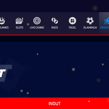
 GAMES
SLOTS
LIVE CASINO
RACE
TOGEL
OLAHRAGA
CRASH
INOUT