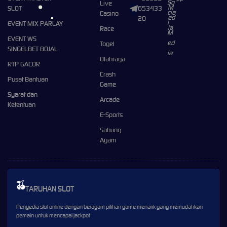
Live
SLOT
653433
Casino
20
EVENT MIX PARLAY
Race
EVENT WS
Togel
SINGELBET BOJAL
Olahraga
RTP GACOR
Crash
Pusat Bantuan
Game
Syarat dan
Arcade
Ketentuan
E-Sports
Sabung
Ayam
TARUHAN SLOT
Penyedia slot online dengan beragam pilihan game menarik yang memudahkan
pemain untuk mencapai jackpot