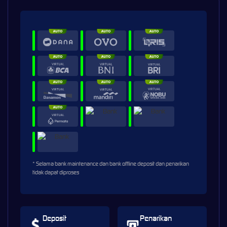
* Selama bank maintenance dan bank offline deposit dan penarikan
tidak dapat diproses
Deposit
Penarikan