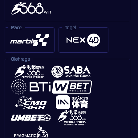
Race
Togel
Olahraga