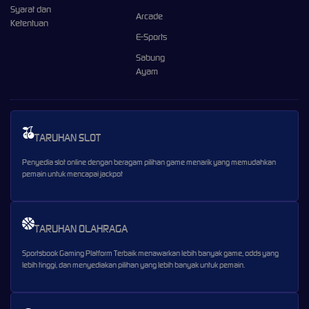
Syarat dan
Arcade
Ketentuan
E-Sports
Sabung
Ayam
TARUHAN SLOT
Penyedia slot online dengan beragam pilihan game menarik yang memudahkan
pemain untuk mencapai jackpot
TARUHAN OLAHRAGA
Sportsbook Gaming Platform Terbaik menawarkan lebih banyak game, odds yang
lebih tinggi, dan menyediakan pilihan yang lebih banyak untuk pemain.