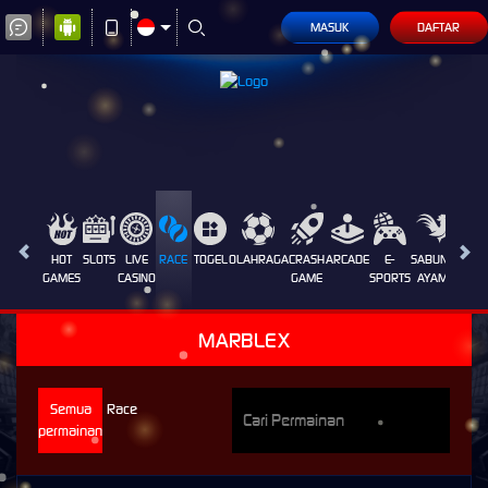
MASUK
DAFTAR
HOT
SLOTS
LIVE
RACE
TOGEL
OLAHRAGA
CRASH
ARCADE
E-
SABUNG
PROM
GAMES
CASINO
GAME
SPORTS
AYAM
MARBLEX
Semua
Race
permainan