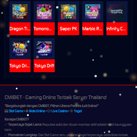
Dragon Tiger
Tomorrow land
Super PK
Marble Run
Infinity Castle
Tokyo Drift Nitro
Tokyo Drift
CMIBET - Gaming Online Terbaik Server Thailand
"Bergabunglah dengan CMIBET, Pilihan Utama Pecinta Judi Online!"
🎰
Slot Game
• ⚽
Bola Online
• 🎲
Live Casino
• 🎯
Togel
Kenapa CMIBET?
✅
Terpercaya Sejak Lama
: Reputasi solid dan ribuan member aktif adalah bukti keunggulan
kami.
✅
Permainan Lengkap
: Dari Slot Game seru, pasaran Togel terpercaya, odds Bola terbaik,