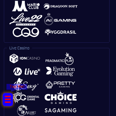
Live Casino
Tap Me!