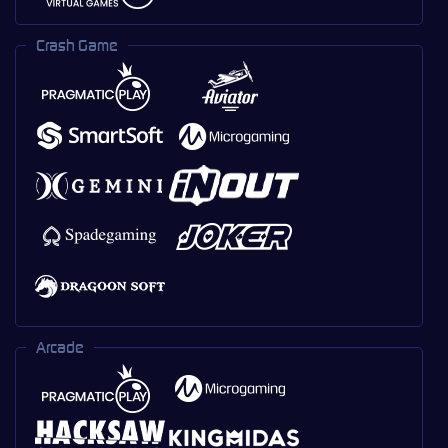
Crash Game
Arcade