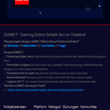
CMIBET - Gaming Online Terbaik Server Thailand
"Bergabunglah dengan CMIBET, Pilihan Utama Pecinta Judi Online!"
🎰
Slot Game
• ⚽
Bola Online
• 🎲
Live Casino
• 🎯
Togel
Kenapa CMIBET?
✅
Terpercaya Sejak Lama
: Reputasi solid dan ribuan member aktif adalah bukti keunggulan
kami.
✅
Permainan Lengkap
: Dari Slot Game seru, pasaran Togel terpercaya, odds Bola terbaik,
hingga Live Casino yang mendebarkan.
✅
Transaksi Aman & Cepat
: Deposit dan withdraw super mudah tanpa ribet.
✅
Bonus Melimpah
: Banyak promo menarik untuk member baru maupun setia!
✅
Layanan 24/7
: Tim support profesional selalu siap membantu Anda kapan saja.
"Bersama CMIBET, Menang Itu Pasti!"
👉
Daftar sekarang dan jadilah bagian dari komunitas gaming terbesar!
Kebijaksanaan
Platform
Kategori
Dukungan
Komunitas