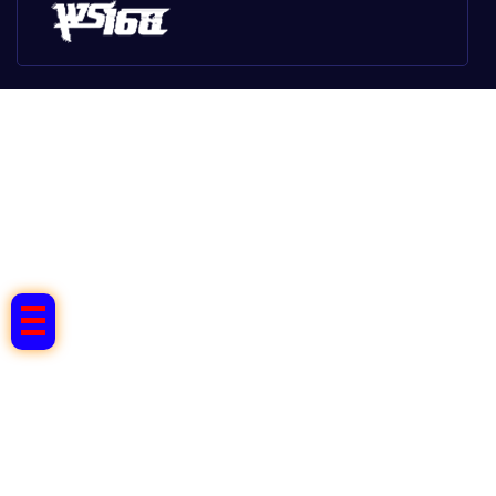
Tap Me!