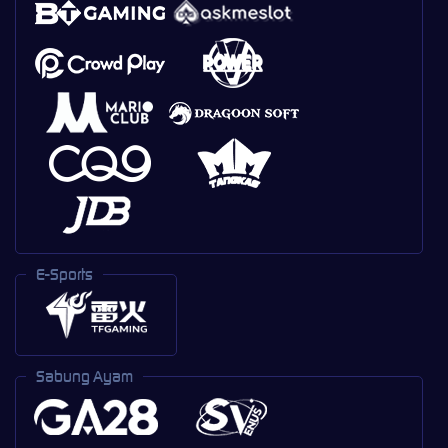
E-Sports
Sabung Ayam