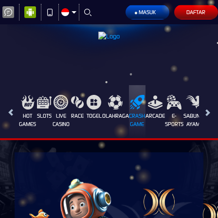
MASUK
DAFTAR
HOT
SLOTS
LIVE
RACE
TOGEL
OLAHRAGA
CRASH
ARCADE
E-
SABUNG
PROM
GAMES
CASINO
GAME
SPORTS
AYAM