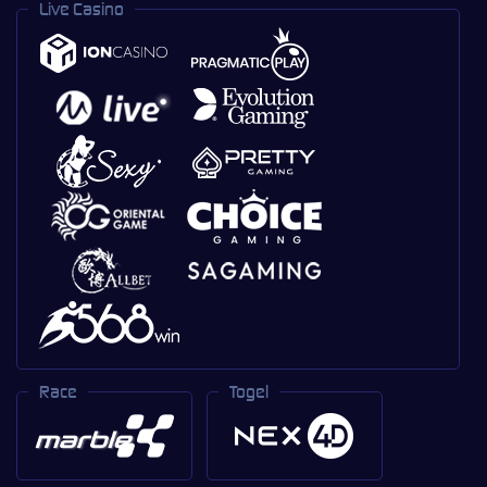
Live Casino
Race
Togel