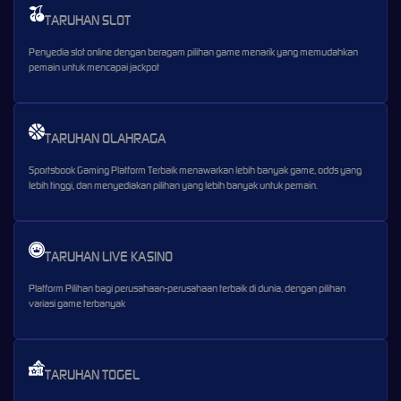
TARUHAN SLOT
Penyedia slot online dengan beragam pilihan game menarik yang memudahkan
pemain untuk mencapai jackpot
TARUHAN OLAHRAGA
Sportsbook Gaming Platform Terbaik menawarkan lebih banyak game, odds yang
lebih tinggi, dan menyediakan pilihan yang lebih banyak untuk pemain.
TARUHAN LIVE KASINO
Platform Pilihan bagi perusahaan-perusahaan terbaik di dunia, dengan pilihan
variasi game terbanyak
TARUHAN TOGEL