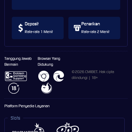
Deposit
Penarikan
Rata-rata 1 Menit
Rata-rata 2 Menit
Tanggung Jawab
Browser Yang
Bermain
Didukung
©2026 CMIBET. Hak cipta
dilindungi | 18+
Platform Penyedia Layanan
Slots