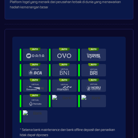
Platform togel yang menarik dari perusahan terbaik di dunia yang menawarkan
hadiah kemenangan besar
* Selama bank maintenance dan bank offline deposit dan penarikan
tidak dapat diproses