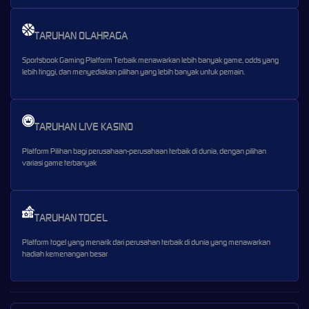
TARUHAN OLAHRAGA
Sportsbook Gaming Platform Terbaik menawarkan lebih banyak game, odds yang
lebih tinggi, dan menyediakan pilihan yang lebih banyak untuk pemain.
TARUHAN LIVE KASINO
Platform Pilihan bagi perusahaan-perusahaan terbaik di dunia, dengan pilihan
variasi game terbanyak
TARUHAN TOGEL
Platform togel yang menarik dari perusahan terbaik di dunia yang menawarkan
hadiah kemenangan besar