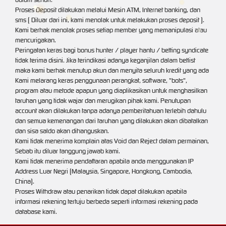
Proses Deposit dilakukan melalui Mesin ATM, Internet banking, dan
sms ( Diluar dari ini, kami menolak untuk melakukan proses deposit ).
Kami berhak menolak proses setiap member yang memanipulasi atau
mencurigakan.
Peringatan keras bagi bonus hunter / player hantu / betting syndicate
tidak terima disini. Jika terindikasi adanya keganjilan dalam betlist
maka kami berhak menutup akun dan menyita seluruh kredit yang ada
Kami melarang keras penggunaan perangkat, software, "bots",
program atau metode apapun yang diaplikasikan untuk menghasilkan
taruhan yang tidak wajar dan merugikan pihak kami. Penutupan
account akan dilakukan tanpa adanya pemberitahuan terlebih dahulu
dan semua kemenangan dari taruhan yang dilakukan akan dibatalkan
dan sisa saldo akan dihanguskan.
Kami tidak menerima komplain atas Void dan Reject dalam permainan,
Sebab itu diluar tanggung jawab kami.
Kami tidak menerima pendaftaran apabila anda menggunakan IP
Address Luar Negri (Malaysia, Singapore, Hongkong, Cambodia,
China).
Proses Withdraw atau penarikan tidak dapat dilakukan apabila
informasi rekening tertuju berbeda seperti informasi rekening pada
database kami.