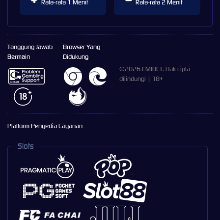
Rata-rata 1 Menit
Rata-rata 2 Menit
Tanggung Jawab
Browser Yang
Bermain
Didukung
©2026 CMIBET. Hak cipta
dilindungi | 18+
Platform Penyedia Layanan
Slots