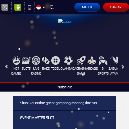
MASUK
DAFTAR
HOT
SLOTS
LIVE
RACE
TOGEL
OLAHRAGA
CRASH
ARCADE
E-
SABUNG
PROM
GAMES
CASINO
GAME
SPORTS
AYAM
Pusat Info
Situs Slot online gacor gampang menang link slot
EVENT MASTER SLOT