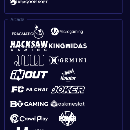
Arcade