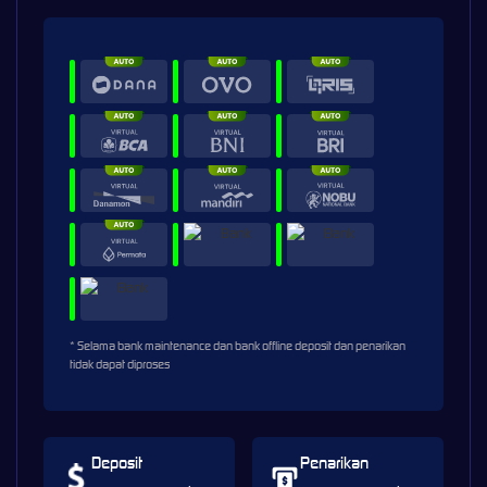
* Selama bank maintenance dan bank offline deposit dan penarikan
tidak dapat diproses
Deposit
Penarikan