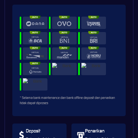
* Selama bank maintenance dan bank offline deposit dan penarikan
tidak dapat diproses
Deposit
Penarikan