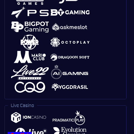
Live Casino