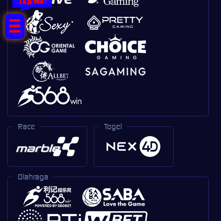
Tap Me!
Race
Togel
Olahraga