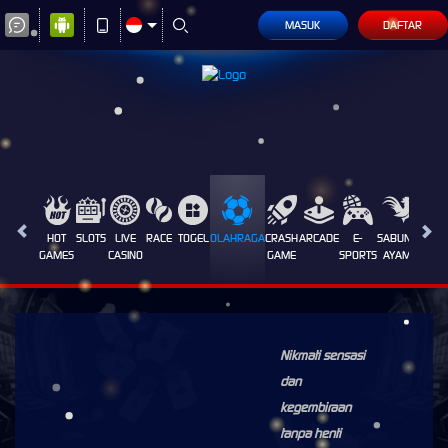
MASUK
DAFTAR
HOT
SLOTS
LIVE
RACE
TOGEL
OLAHRAGA
CRASH
ARCADE
E-
SABUNG
PROM
GAMES
CASINO
GAME
SPORTS
AYAM
Nikmati sensasi
dan
kegembiraan
tanpa henti