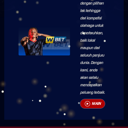
dengan pilihan
tak terhingga
dari kompetisi
olahraga untuk
di pertaruhkan,
baik lokal
maupun dari
seluruh penjuru
dunia. Dengan
kami, anda
akan selalu
mendapatkan
peluang terbaik.
MAIN