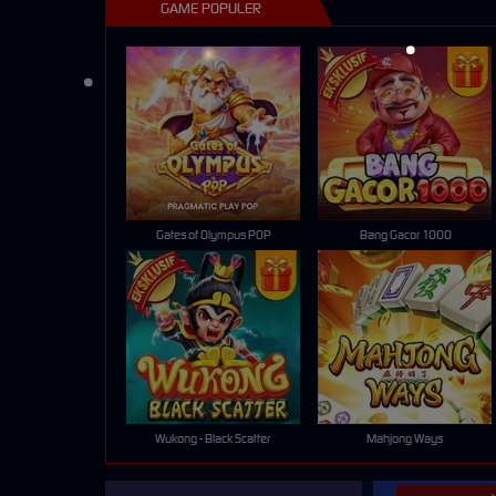
GAME POPULER
Gates of Olympus POP
Bang Gacor 1000
Wukong - Black Scatter
Mahjong Ways