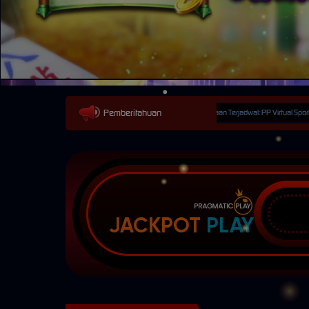
Pemberitahuan
Pemeliharaan Terjadwal: PP Virtual Sports pada 30-Ju
JACKPOT
PLAY