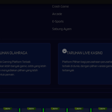
Crash Game
Arcade
E-Sports
Sabung Ayam
UHAN OLAHRAGA
TARUHAN LIVE KASINO
k Gaming Platform Terbaik
Platform Pilihan bagi perusahaan-perusah
an lebih banyak game, odds yang lebih
terbaik di dunia, dengan pilihan variasi gam
an menyediakan pilihan yang lebih
terbanyak
ntuk pemain.