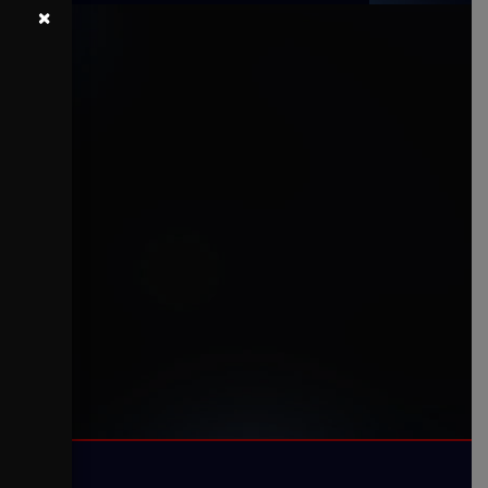
×
Pindai kode
untuk Und
Android A