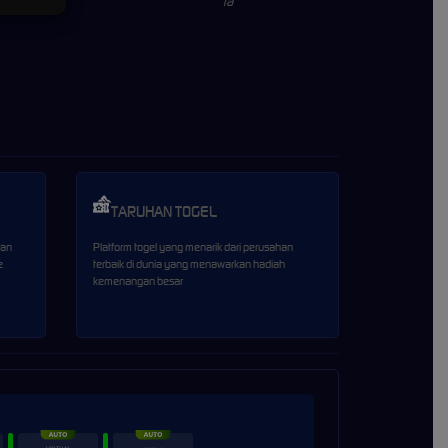
TARUHAN TOGEL
aan
Platform togel yang menarik dari perusahan
e
terbaik di dunia yang menawarkan hadiah
kemenangan besar