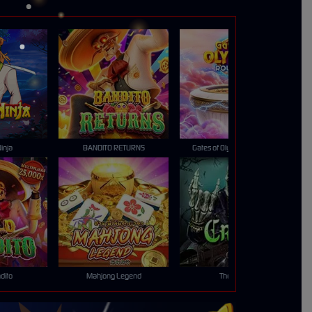
inja
BANDITO RETURNS
Gates of Olympus Roulette
dito
Mahjong Legend
The Crypt