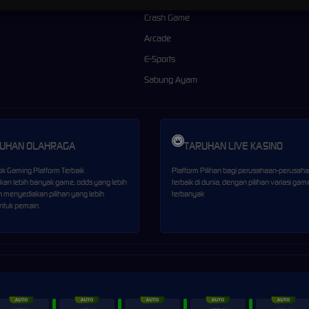
Crash Game
Arcade
E-Sports
Sabung Ayam
UHAN OLAHRAGA
TARUHAN LIVE KASINO
k Gaming Platform Terbaik
Platform Pilihan bagi perusahaan-perusah
an lebih banyak game, odds yang lebih
terbaik di dunia, dengan pilihan variasi gam
an menyediakan pilihan yang lebih
terbanyak
ntuk pemain.