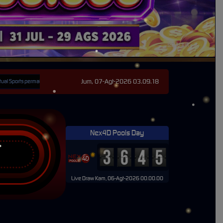
Jum, 07-Agt-2026 03.09.18
ermainan tidak akan tersedia. Kami memohon maaf atas ketidaknyamanan yang mungkin ditimbulka
Nex4D Pools Day
Live Draw Kam, 06-Agt-2026 00.00.00