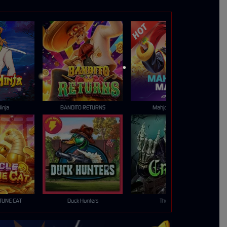
inja
BANDITO RETURNS
Mahjong Magic
TUNE CAT
Duck Hunters
The Crypt