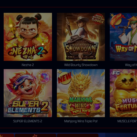
Nezha 2
Wild Bounty Showdown
Way of N
SUPER ELEMENTS 2
Mahjong Wins Triple Pot
MUSCLE FOR