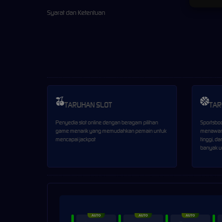
Syarat dan Ketentuan
TARUHAN SLOT
TAR
Penyedia slot online dengan beragam pilihan
Sportsboo
game menarik yang memudahkan pemain untuk
menawark
mencapai jackpot
tinggi, d
banyak u