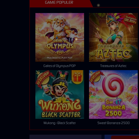
GAME POPULER
Gates of Olympus POP
Treasures of Aztec
Wukong - Black Scatter
Sweet Bonanza 2500