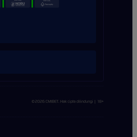
©2026 CMIBET. Hak cipta dilindungi | 18+