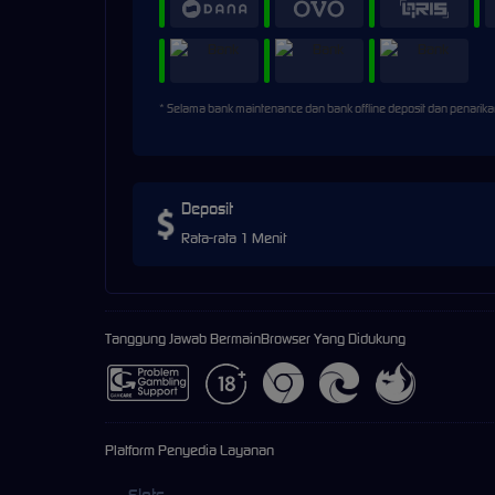
* Selama bank maintenance dan bank offline deposit dan penarikan
Deposit
Rata-rata 1 Menit
Tanggung Jawab Bermain
Browser Yang Didukung
Platform Penyedia Layanan