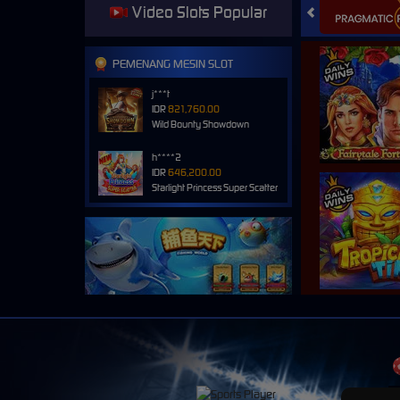
Video Slots Popular
PEMENANG MESIN SLOT
j***t
IDR
821,760.00
Wild Bounty Showdown
h****2
IDR
646,200.00
Starlight Princess Super Scatter
j***t
IDR
634,000.00
Gates of Olympus 1000
j***t
IDR
585,600.00
Wild Bounty Showdown
i****4
IDR
582,400.00
Gates of Olympus 1000