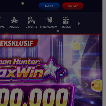
MASUK
DAFTAR
GAME
ARCADE
E-SPORTS
SABUNG AYAM
PROMOSI