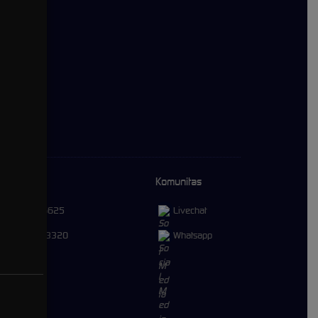
ngan
Komunitas
6282117456625
Livechat
6282265343320
Whatsapp