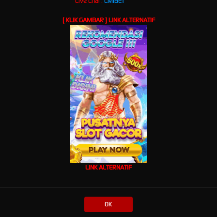
Live Chat :
CMIBET
( KLIK GAMBAR ) LINK ALTERNATIF
kti keunggulan kami.
 Bola terbaik, hingga Live Casino yang mendebarkan.
a!
 saja.
Platform
Kategori
Duku
Promosi
Hot Games
+
Loyalty
Slots
+
LINK ALTERNATIF
Referral
Live Casino
Race
Togel
OK
Olahraga