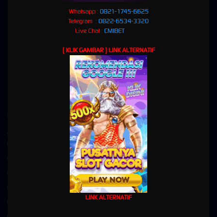
kami.
Whatsapp :
0821-1745-6625
✅
Permainan Lengkap
: Dari Slot Game seru, pasaran Togel terpercaya, odds Bola terbaik,
Telegram :
0822-6534-3320
hingga Live Casino yang mendebarkan.
Live Chat :
CMIBET
✅
Transaksi Aman & Cepat
: Deposit dan withdraw super mudah tanpa ribet.
✅
Bonus Melimpah
: Banyak promo menarik untuk member baru maupun setia!
( KLIK GAMBAR ) LINK ALTERNATIF
✅
Layanan 24/7
: Tim support profesional selalu siap membantu Anda kapan saja.
"Bersama CMIBET, Menang Itu Pasti!"
👉
Daftar sekarang dan jadilah bagian dari komunitas gaming terbesar!
Kebijaksanaan
Platform
Situs Slot online gacor gampang menang
Promosi
link slot
Loyalty
EVENT MASTER SLOT
Referral
EVENT MIX PARLAY
EVENT WS SINGELBET BOJAL
LINK ALTERNATIF
RTP GACOR
Pusat Bantuan