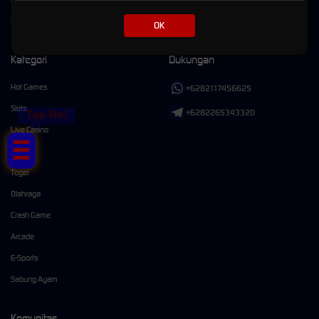
Syarat dan Ketentuan
OK
Kategori
Dukungan
Hot Games
+6282117456625
Slots
+6282265343320
Tap Me!
Live Casino
Race
Togel
Olahraga
Crash Game
Arcade
E-Sports
Sabung Ayam
Komunitas